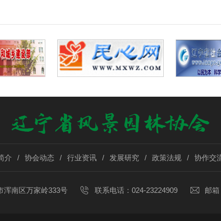
简介
/
协会动态
/
行业资讯
/
发展研究
/
政策法规
/
协作交
市浑南区万家岭333号
联系电话：024-23224909
邮箱：