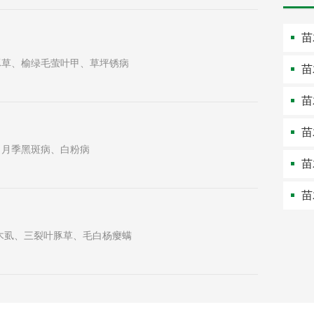
苗
豚草、榆绿毛萤叶甲、草坪锈病
苗
苗
苗
、月季黑斑病、白粉病
苗
苗
木虱、三裂叶豚草、毛白杨瘿螨