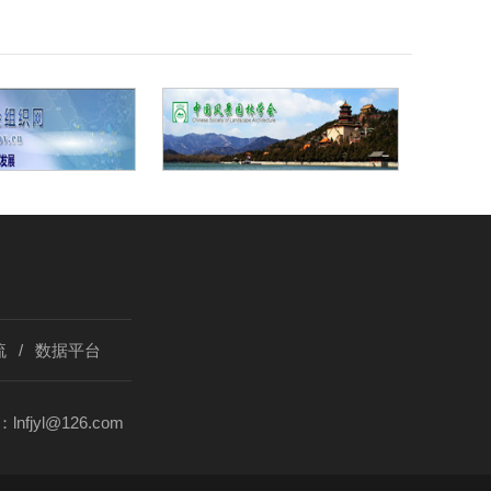
流
/
数据平台
lnfjyl@126.com