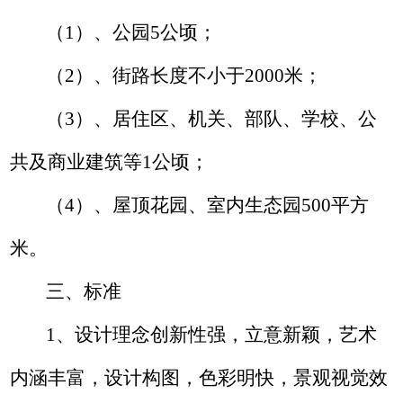
（
1
）、公园
5
公顷；
（
2
）、街路长度不小于
2000
米；
（
3
）、居住区、机关、部队、学校、公
共及商业建筑等
1
公顷；
（
4
）、屋顶花园、室内生态园
500
平方
米。
三、标准
1
、设计理念创新性强，立意新颖，艺术
内涵丰富，设计构图
，
色彩明快，景观视觉效