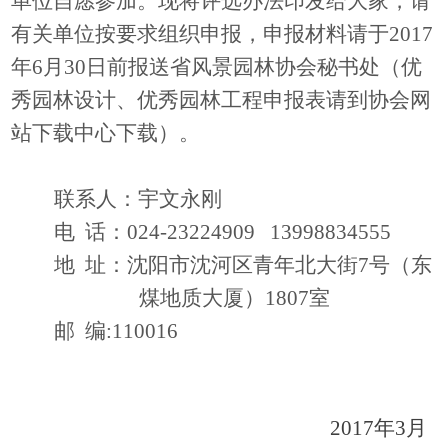
单位自愿参加。现将评选办法印发给大家，请
有关单位按要求组织申报，申报材料请于
2017
年
6
月
30
日前报送省风景园林协会秘书处（优
秀园林设计、优秀园林工程
申报表请到协会网
站下载中心下载
）。
联系人：宇文永刚
电
话：
024-23224909
13998834555
地
址：沈阳市沈河区青年北大街
7
号（东
煤地质大厦）
1807
室
邮
编
:110016
2017
年
3
月