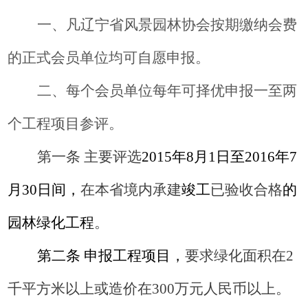
一、凡辽宁省风景园林协会按期缴纳会费
的正式会员单位均可自愿申报。
二、每个会员单位每年可择优申报一至两
个工程项目参评。
第一条 主要评选
2015
年
8
月
1
日至
2016
年
7
月
30
日间，
在本省境内承建
竣工
已验收合格
的
园林绿化工程
。
第二条 申报工程项目，
要求绿化面积在
2
千平方米以上或造价在
300
万元人民币以上。